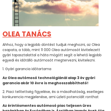
OLEA TANÁCS
Ahhoz, hogy a legjobb döntést tudjuk meghozni, az Olea
csapata, a több, mint 11 000 Olea autómosót kivitelezett
gyári tapasztalattal a háta mögött segít a lehető legjobb
egyedi és időtálló autómosót megtervezni, kivitelezni.
1. Gyári garancia időtartama
Az Olea autómosó technológiánál alap 3 év gyári
garancia akár 10 évre is meghosszabbítható!
2. Piaci telítettség figyelése, és a másolhatóság, esetleges
konkurencia megjelenése, ami üzleti potenciált ronthat
Az érintésmentes autómosó piac teljesen üres
hazánkban és Európában is. Ázsiában immár évek óta