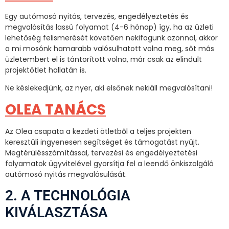
Egy autómosó nyitás, tervezés, engedélyeztetés és
megvalósítás lassú folyamat (4-6 hónap) így, ha az üzleti
lehetőség felismerését követően nekifogunk azonnal, akkor
a mi mosónk hamarabb valósulhatott volna meg, sőt más
üzletembert el is tántorított volna, már csak az elindult
projektötlet hallatán is.
Ne késlekedjünk, az nyer, aki elsőnek nekiáll megvalósítani!
OLEA TANÁCS
Az Olea csapata a kezdeti ötletből a teljes projekten
keresztüli ingyenesen segítséget és támogatást nyújt.
Megtérülésszámítással, tervezési és engedélyeztetési
folyamatok ügyvitelével gyorsítja fel a leendő önkiszolgáló
autómosó nyitás megvalósulását.
2. A TECHNOLÓGIA
KIVÁLASZTÁSA