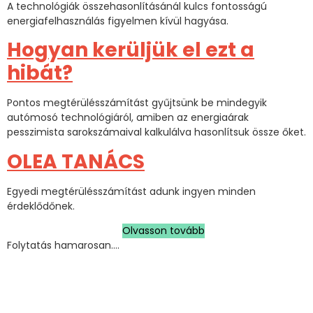
A technológiák összehasonlításánál kulcs fontosságú
energiafelhasználás figyelmen kívül hagyása.
Hogyan kerüljük el ezt a
hibát?
Pontos megtérülésszámítást gyűjtsünk be mindegyik
autómosó technológiáról, amiben az energiaárak
pesszimista sarokszámaival kalkulálva hasonlítsuk össze őket.
OLEA TANÁCS
Egyedi megtérülésszámítást adunk ingyen minden
érdeklődőnek.
Olvasson tovább
Folytatás hamarosan….