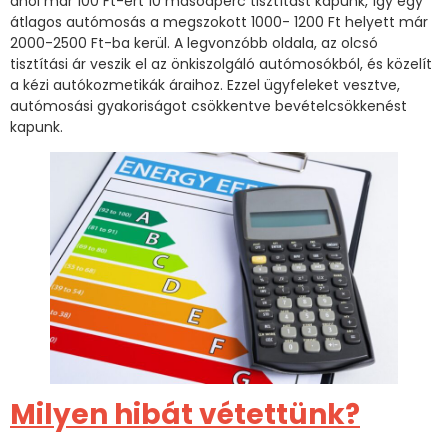
ahol már 100 Ft-ért 10 másodperc tisztítást kapunk, így egy
átlagos autómosás a megszokott 1000- 1200 Ft helyett már
2000-2500 Ft-ba kerül. A legvonzóbb oldala, az olcsó
tisztítási ár veszik el az önkiszolgáló autómosókból, és közelít
a kézi autókozmetikák áraihoz. Ezzel ügyfeleket vesztve,
autómosási gyakoriságot csökkentve bevételcsökkenést
kapunk.
Milyen hibát vétettünk?