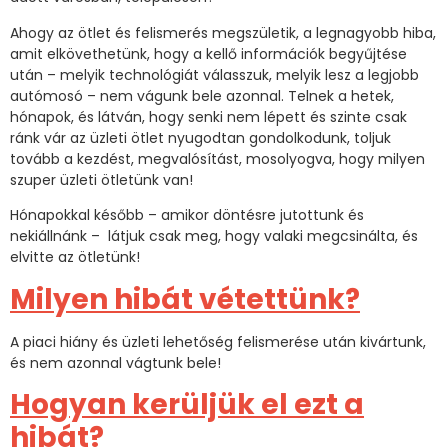
Ahogy az ötlet és felismerés megszületik, a legnagyobb hiba,
amit elkövethetünk, hogy a kellő információk begyűjtése
után – melyik technológiát válasszuk, melyik lesz a legjobb
autómosó – nem vágunk bele azonnal. Telnek a hetek,
hónapok, és látván, hogy senki nem lépett és szinte csak
ránk vár az üzleti ötlet nyugodtan gondolkodunk, toljuk
tovább a kezdést, megvalósítást, mosolyogva, hogy milyen
szuper üzleti ötletünk van!
Hónapokkal később – amikor döntésre jutottunk és
nekiállnánk – látjuk csak meg, hogy valaki megcsinálta, és
elvitte az ötletünk!
Milyen hibát vétettünk?
A piaci hiány és üzleti lehetőség felismerése után kivártunk,
és nem azonnal vágtunk bele!
Hogyan kerüljük el ezt a
hibát?