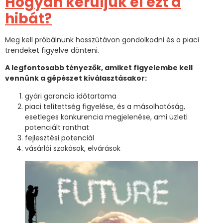
Hogyan kerüljük el ezt a
hibát?
Meg kell próbálnunk hosszútávon gondolkodni és a piaci
trendeket figyelve dönteni.
A legfontosabb tényezők, amiket figyelembe kell
vennünk a gépészet kiválasztásakor:
gyári garancia időtartama
piaci telítettség figyelése, és a másolhatóság,
esetleges konkurencia megjelenése, ami üzleti
potenciált ronthat
fejlesztési potenciál
vásárlói szokások, elvárások