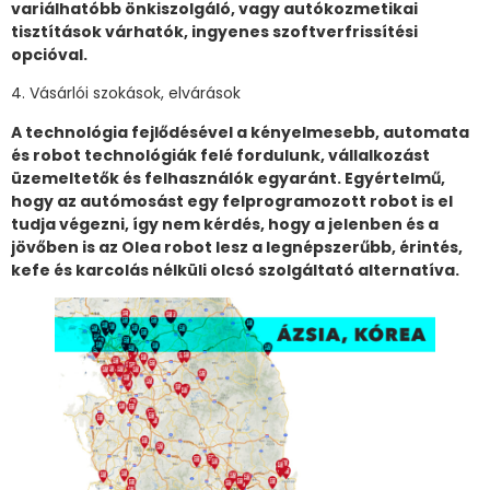
variálhatóbb önkiszolgáló, vagy autókozmetikai
tisztítások várhatók, ingyenes szoftverfrissítési
opcióval.
4. Vásárlói szokások, elvárások
A technológia fejlődésével a kényelmesebb, automata
és robot technológiák felé fordulunk, vállalkozást
üzemeltetők és felhasználók egyaránt. Egyértelmű,
hogy az autómosást egy felprogramozott robot is el
tudja végezni, így nem kérdés, hogy a jelenben és a
jövőben is az Olea robot lesz a legnépszerűbb, érintés,
kefe és karcolás nélküli olcsó szolgáltató alternatíva.