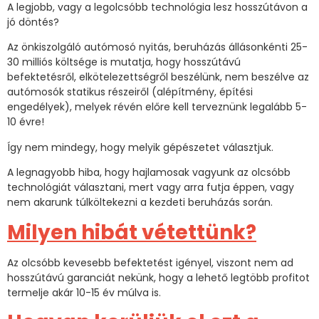
A legjobb, vagy a legolcsóbb technológia lesz hosszútávon a
jó döntés?
Az önkiszolgáló autómosó nyitás, beruházás állásonkénti 25-
30 milliós költsége is mutatja, hogy hosszútávú
befektetésről, elkötelezettségről beszélünk, nem beszélve az
autómosók statikus részeiről (alépítmény, építési
engedélyek), melyek révén előre kell terveznünk legalább 5-
10 évre!
Így nem mindegy, hogy melyik gépészetet választjuk.
A legnagyobb hiba, hogy hajlamosak vagyunk az olcsóbb
technológiát választani, mert vagy arra futja éppen, vagy
nem akarunk túlköltekezni a kezdeti beruházás során.
Milyen hibát vétettünk?
Az olcsóbb kevesebb befektetést igényel, viszont nem ad
hosszútávú garanciát nekünk, hogy a lehető legtöbb profitot
termelje akár 10-15 év múlva is.