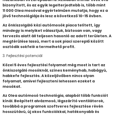
bizonyított, és az egyik legelterjedtebb is, több mint
11 000 Olea mosóval egyértelműen mutatja, hogy ez a
jövő technológiája és lesz a következő 10-15 évben.
Az önkiszolgáló kézi autómosók piaca telített, így
mindegy is melyiket választjuk, biztosan van, vagy
tervezés alatt áll teljesen hasonló az adott területen. A
megtérülése lassú, mert a sok piaci szereplő között
osztódik sokfelé a termelhető profit.
3. Fejlesztési potenciál
Közel 5 éves fejlesztési folyamat még most is tart az
önkiszolgáló mosóknál, színes keményhab, habágyú,
habkefe fejlesztés. A közeljövőben nincs olyan
folyamat, amivel fejleszteni lehessen ezeket a
mosókat.
Az Olea autómosó technológia, alapból több funkciót
kínál. Beépített alvázmosó, légszárító ventilátorok,
továbbá a programok szoftveres fejlesztése révén
hosszútávú, új okos funkciókkal, hatékonyabb és