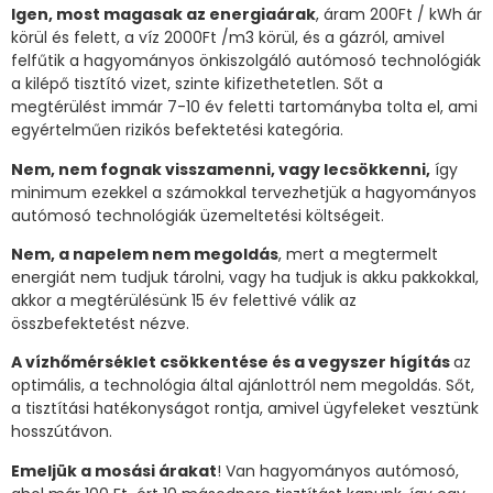
Igen, most magasak az energiaárak
, áram 200Ft / kWh ár
körül és felett, a víz 2000Ft /m3 körül, és a gázról, amivel
felfűtik a hagyományos önkiszolgáló autómosó technológiák
a kilépő tisztító vizet, szinte kifizethetetlen. Sőt a
megtérülést immár 7-10 év feletti tartományba tolta el, ami
egyértelműen rizikós befektetési kategória.
Nem, nem fognak visszamenni, vagy lecsökkenni,
így
minimum ezekkel a számokkal tervezhetjük a hagyományos
autómosó technológiák üzemeltetési költségeit.
Nem, a napelem nem megoldás
, mert a megtermelt
energiát nem tudjuk tárolni, vagy ha tudjuk is akku pakkokkal,
akkor a megtérülésünk 15 év felettivé válik az
összbefektetést nézve.
A vízhőmérséklet csökkentése és a vegyszer hígítás
az
optimális, a technológia által ajánlottról nem megoldás. Sőt,
a tisztítási hatékonyságot rontja, amivel ügyfeleket vesztünk
hosszútávon.
Emeljük a mosási árakat
! Van hagyományos autómosó,