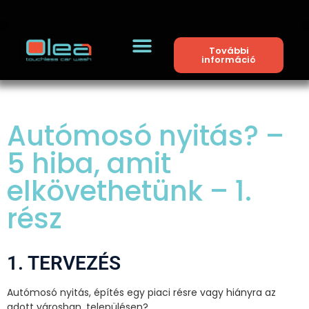
További
információ
Autómosó nyitás? –
5 hiba, amit
elkövethetünk – 1.
rész
1. TERVEZÉS
Autómosó nyitás, építés egy piaci résre vagy hiányra az
adott városban, településen?