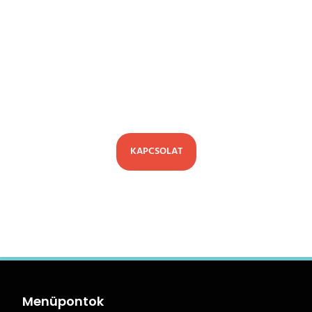
Kérd egyedi megtérülés kalkulátorod
az Olea munkatársaitól, és próbáld ki
személyesen az első európai Olea
Robot Autómosót.
KAPCSOLAT
Menüpontok