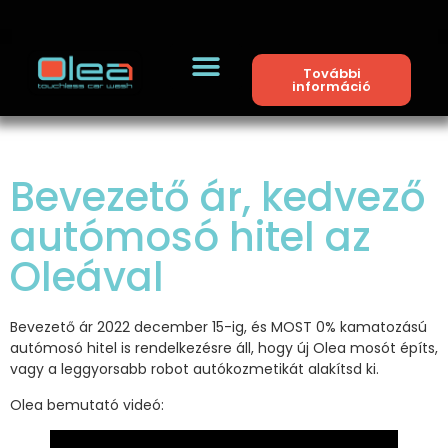
További
információ
Bevezető ár, kedvező
autómosó hitel az
Oleával
Bevezető ár 2022 december 15-ig, és MOST 0% kamatozású
autómosó hitel is rendelkezésre áll, hogy új Olea mosót építs,
vagy a leggyorsabb robot autókozmetikát alakítsd ki.
Olea bemutató videó: