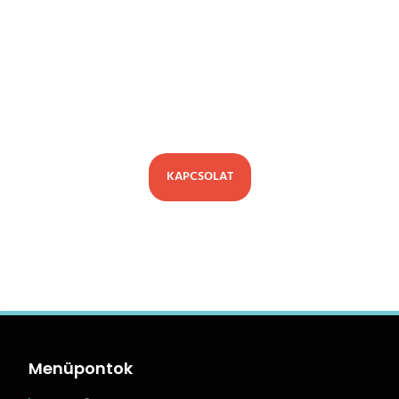
Kérd egyedi megtérülés kalkulátorod
az Olea munkatársaitól, és próbáld ki
személyesen az első európai Olea
Robot Autómosót.
KAPCSOLAT
Menüpontok