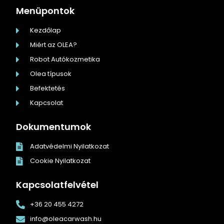
Menüpontok
Kezdőlap
Miért az OLEA?
Robot Autókozmetika
Olea típusok
Befektetés
Kapcsolat
Dokumentumok
Adatvédelmi Nyilatkozat
Cookie Nyilatkozat
Kapcsolatfelvétel
+36 20 455 4272
info@oleacarwash.hu