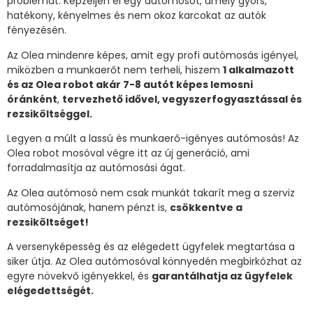
problémát. Képzeljen el egy autómosót, amely gyors,
hatékony, kényelmes és nem okoz karcokat az autók
fényezésén.
Az Olea mindenre képes, amit egy profi autómosás igényel,
miközben a munkaerőt nem terheli, hiszem
1 alkalmazott
és az Olea robot akár 7-8 autót képes lemosni
óránként
,
tervezhető idővel, vegyszerfogyasztással és
rezsiköltséggel.
Legyen a múlt a lassú és munkaerő-igényes autómosás! Az
Olea robot mosóval végre itt az új generáció, ami
forradalmasítja az autómosási ágat.
Az Olea autómosó nem csak munkát takarít meg a szerviz
autómosójának, hanem pénzt is,
csökkentve a
rezsiköltséget!
A versenyképesség és az elégedett ügyfelek megtartása a
siker útja. Az Olea autómosóval könnyedén megbirkózhat az
egyre növekvő igényekkel, és
garantálhatja az ügyfelek
elégedettségét.