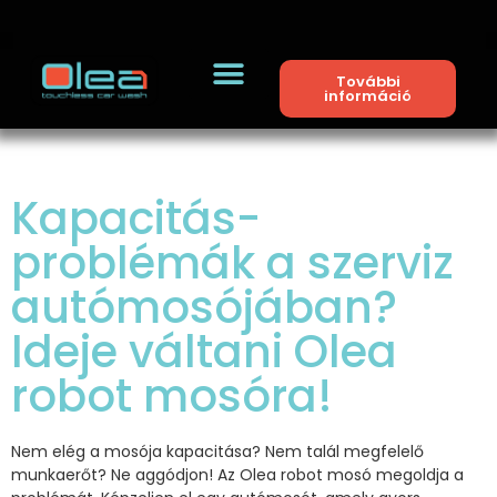
További
információ
Kapacitás-
problémák a szerviz
autómosójában?
Ideje váltani Olea
robot mosóra!
Nem elég a mosója kapacitása? Nem talál megfelelő
munkaerőt? Ne aggódjon! Az Olea robot mosó megoldja a