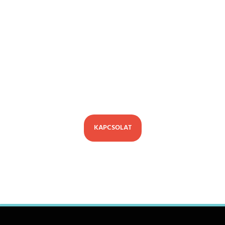
Kérd egyedi megtérülés kalkulátorod
az Olea munkatársaitól, és próbáld ki
személyesen az első európai Olea
Robot Autómosót.
KAPCSOLAT