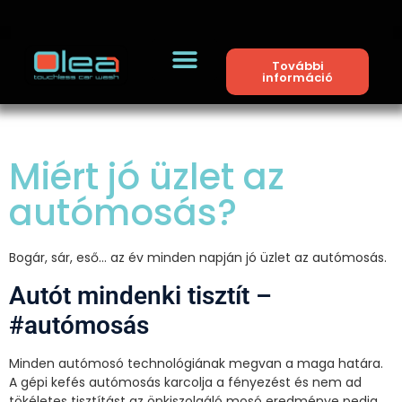
További
információ
Miért jó üzlet az
autómosás?
Bogár, sár, eső… az év minden napján jó üzlet az autómosás.
Autót mindenki tisztít –
#autómosás
Minden autómosó technológiának megvan a maga határa.
A gépi kefés autómosás karcolja a fényezést és nem ad
tökéletes tisztítást az önkiszolgáló mosó eredménye pedig