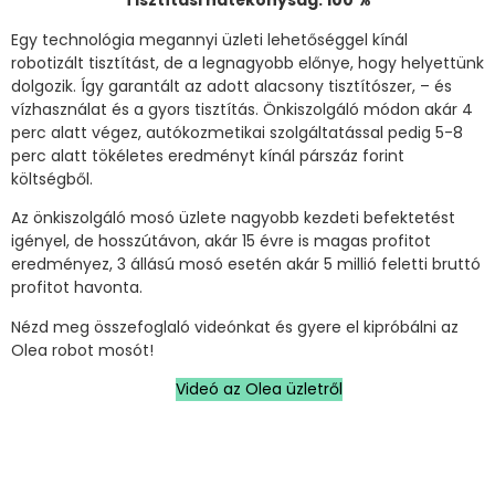
Tisztítási hatékonyság: 100 %
Egy technológia megannyi üzleti lehetőséggel kínál
robotizált tisztítást, de a legnagyobb előnye, hogy helyettünk
dolgozik. Így garantált az adott alacsony tisztítószer, – és
vízhasználat és a gyors tisztítás. Önkiszolgáló módon akár 4
perc alatt végez, autókozmetikai szolgáltatással pedig 5-8
perc alatt tökéletes eredményt kínál párszáz forint
költségből.
Az önkiszolgáló mosó üzlete nagyobb kezdeti befektetést
igényel, de hosszútávon, akár 15 évre is magas profitot
eredményez, 3 állású mosó esetén akár 5 millió feletti bruttó
profitot havonta.
Nézd meg összefoglaló videónkat és gyere el kipróbálni az
Olea robot mosót!
Videó az Olea üzletről