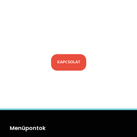
Kérd egyedi megtérülés kalkulátorod
az Olea munkatársaitól, és próbáld ki
személyesen az első európai Olea
Robot Autómosót.
KAPCSOLAT
Menüpontok