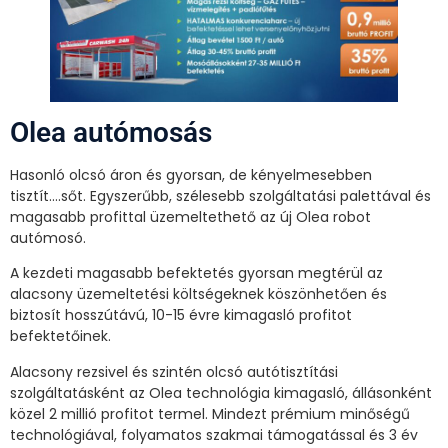
Olea autómosás
Hasonló olcsó áron és gyorsan, de kényelmesebben
tisztít….sőt. Egyszerűbb, szélesebb szolgáltatási palettával és
magasabb profittal üzemeltethető az új Olea robot
autómosó.
A kezdeti magasabb befektetés gyorsan megtérül az
alacsony üzemeltetési költségeknek köszönhetően és
biztosít hosszútávú, 10-15 évre kimagasló profitot
befektetőinek.
Alacsony rezsivel és szintén olcsó autótisztítási
szolgáltatásként az Olea technológia kimagasló, állásonként
közel 2 millió profitot termel. Mindezt prémium minőségű
technológiával, folyamatos szakmai támogatással és 3 év