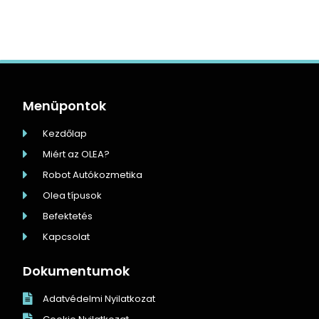
Menüpontok
Kezdőlap
Miért az OLEA?
Robot Autókozmetika
Olea típusok
Befektetés
Kapcsolat
Dokumentumok
Adatvédelmi Nyilatkozat