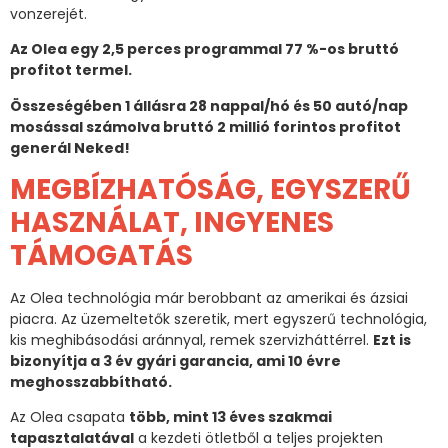
vonzerejét.
Az Olea egy 2,5 perces programmal 77 %-os bruttó
profitot termel.
Összeségében 1 állásra 28 nappal/hó és 50 autó/nap
mosással számolva bruttó 2 millió forintos profitot
generál Neked!
MEGBÍZHATÓSÁG, EGYSZERŰ
HASZNÁLAT, INGYENES
TÁMOGATÁS
Az Olea technológia már berobbant az amerikai és ázsiai
piacra. Az üzemeltetők szeretik, mert egyszerű technológia,
kis meghibásodási aránnyal, remek szervizháttérrel.
Ezt is
bizonyítja a 3 év gyári garancia, ami 10 évre
meghosszabbítható.
Az Olea csapata
több, mint 13 éves szakmai
tapasztalatával
a kezdeti ötletből a teljes projekten