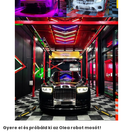
Gyere el és próbáld ki az Olea robot mosót!