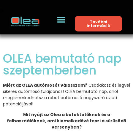
További
információ
OLEA bemutató nap
szeptemberben
Miért az OLEA autómosót válasszam?
Csatlakozz és legyél
sikeres autómosó tulajdonos! OLEA bemutató nap, ahol
megismerkedhetsz a robot autómosó nagyszerű üzleti
potenciáljával!
Mit nyújt az Olea a befektetőknek és a
felhasználóknak, ami kiemelkedővé teszi a sűrűsödő
versenyben?