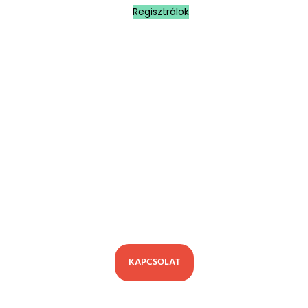
Regisztrálok
Kérd egyedi megtérülés kalkulátorod
az Olea munkatársaitól, és próbáld ki
személyesen az első európai Olea
Robot Autómosót.
KAPCSOLAT