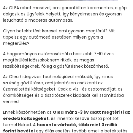
Az OLEA robot mosóval, ami garantáltan karcmentes, a gép
dolgozik az ügyfelek helyett, így kényelmesen és gyorsan
letudható a macerás autómosás.
Olyan befektetést keresel, ami gyorsan megtérül? Mit
tippelsz egy autómosó esetében milyen gyors a
megtérülés?
A hagyományos autómosóknál a hosszabb 7-10 éves
megtérülési időszakok sem ritkák, ez magas
rezsiköltségeknek, főleg a gázfűtésnek köszönhető.
Az Olea hidegvizes technológiával működik, így nincs
szükség gázfűtésre, ami jelentősen csökkenti az
üzemeltetési költségeket. Csak a víz- és csatornadíjat, az
áramköltséget és a tisztítószerek kiadását kell számításba
venned.
Ennek köszönhetően az
Olea már 2-3 év alatt megtéríti az
eredeti költségeket
, és innentől kezdve tiszta profitot
termel Neked. A
havonta várható, több mint 3 millió
forint bevétel
egy állás esetén, tovább emeli a befektetés