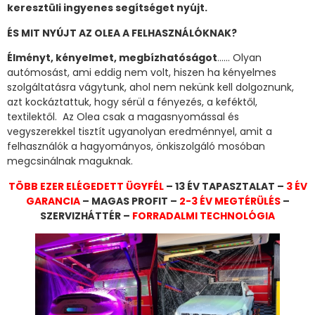
keresztüli ingyenes segítséget nyújt.
ÉS MIT NYÚJT AZ OLEA A FELHASZNÁLÓKNAK?
Élményt, kényelmet, megbízhatóságot
…… Olyan
autómosást, ami eddig nem volt, hiszen ha kényelmes
szolgáltatásra vágytunk, ahol nem nekünk kell dolgoznunk,
azt kockáztattuk, hogy sérül a fényezés, a keféktől,
textilektől. Az Olea csak a magasnyomással és
vegyszerekkel tisztít ugyanolyan eredménnyel, amit a
felhasználók a hagyományos, önkiszolgáló mosóban
megcsinálnak maguknak.
TÖBB EZER ELÉGEDETT ÜGYFÉL
– 13 ÉV TAPASZTALAT –
3 ÉV
GARANCIA
– MAGAS PROFIT –
2-3 ÉV MEGTÉRÜLÉS
–
SZERVIZHÁTTÉR –
FORRADALMI TECHNOLÓGIA