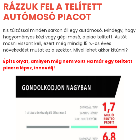
RÁZZUK FEL A TELÍTETT
AUTÓMOSÓ PIACOT
Kis túlzással minden sarkon áll egy autómosó. Mindegy, hogy
hagyományos kézi vagy gépi mosó, a piac telített. Autót
mosni viszont kell, ezért még mindig 15 %-os éves
növekedést mutat ez a szektor. Mivel lehet akkor kitűnni?
Építs olyat, amilyen még nem volt! Ha már egy telített
piacra lépsz, innoválj!