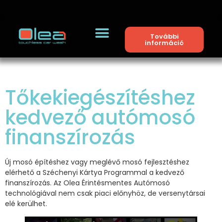
További
információ
Tőkekiegészítéshez
kedvező autómosó
finanszírozás
Új mosó építéshez vagy meglévő mosó fejlesztéshez
elérhető a Széchenyi Kártya Programmal a kedvező
finanszírozás. Az Olea Érintésmentes Autómosó
technológiával nem csak piaci előnyhöz, de versenytársai
elé kerülhet.