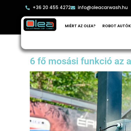
+36 20 455 4272
info@oleacarwash.hu
MIÉRT AZ OLEA?
ROBOT AUTÓK
Címke:
automat
6 fő mosási funkció az