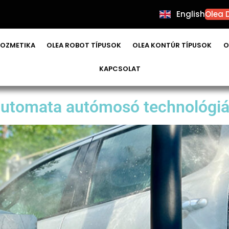
English
Olea D
OZMETIKA
OLEA ROBOT TÍPUSOK
OLEA KONTÚR TÍPUSOK
O
a autómosó
KAPCSOLAT
 automata autómosó technológi