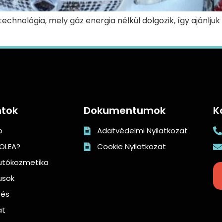
technológia, mely gáz energia nélkül dolgozik, így ajánlju
tok
Dokumentumok
K
p
Adatvédelmi Nyilatkozat
 OLEA?
Cookie Nyilatkozat
utókozmetika
usok
tés
at