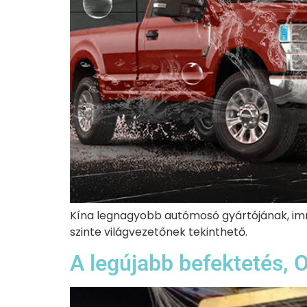
Kína legnagyobb autómosó gyártójának, imm
szinte világvezetőnek tekinthető.
A legújabb befektetés,