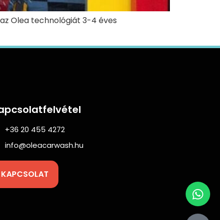
k az Olea technológiát 3-4 éves
apcsolatfelvétel
+36 20 455 4272
info@oleacarwash.hu
KAPCSOLAT