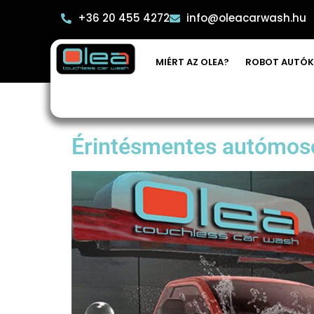
+36 20 455 4272
info@oleacarwash.hu
MIÉRT AZ OLEA?
ROBOT AUTÓK
Címke:
érintésm
Érintésmentes autómosó