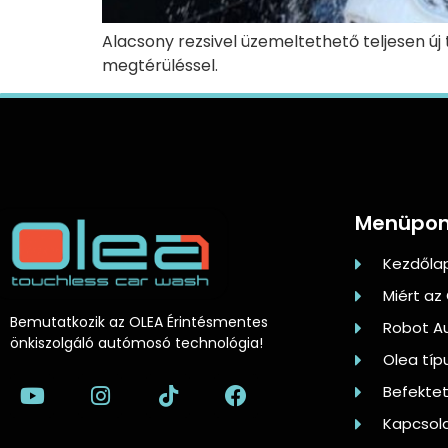
Alacsony rezsivel üzemeltethető teljesen új 
megtérüléssel.
Menüpon
Kezdőla
Miért az
Bemutatkozik az OLEA Érintésmentes
Robot A
önkiszolgáló autómosó technológia!
Olea típ
Befekte
Kapcsol